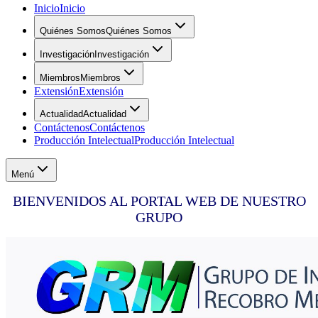
Inicio
Inicio
Quiénes Somos
Quiénes Somos
Investigación
Investigación
Miembros
Miembros
Extensión
Extensión
Actualidad
Actualidad
Contáctenos
Contáctenos
Producción Intelectual
Producción Intelectual
Menú
BIENVENIDOS AL PORTAL WEB DE NUESTRO
GRUPO