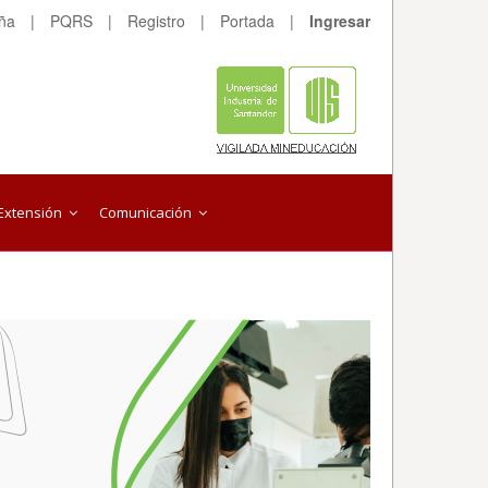
eña
|
PQRS
|
Registro
|
Portada
|
Ingresar
Extensión
Comunicación