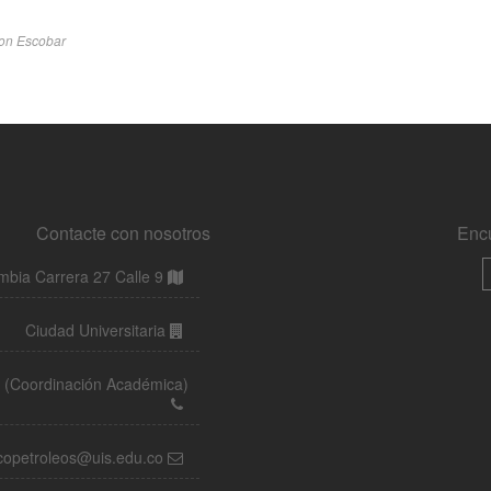
Contacte con nosotros
Enc
bia Carrera 27 Calle 9
Ciudad Universitaria
32 (Coordinación Académica)
copetroleos@uis.edu.co