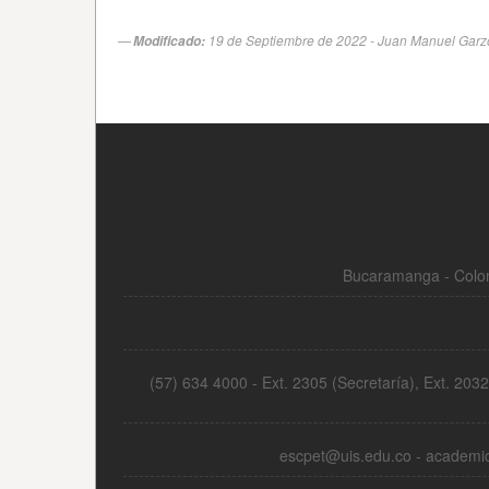
Bucaramanga - Colom
(57) 634 4000 - Ext. 2305 (Secretaría), Ext. 20
escpet@uis.edu.co - academi