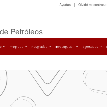
Ayudas
|
Olvidé mi contras
 de Petróleos
te
Pregrado
Posgrados
Investigación
Egresados