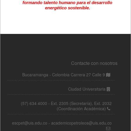
Contacte con nosotros
Bucaramanga - Colombia Carrera 27 Calle 9
Ciudad Universitaria
(57) 634 4000 - Ext. 2305 (Secretaría), Ext. 2032
(Coordinación Académica)
escpet@uis.edu.co - academicopetroleos@uis.edu.co