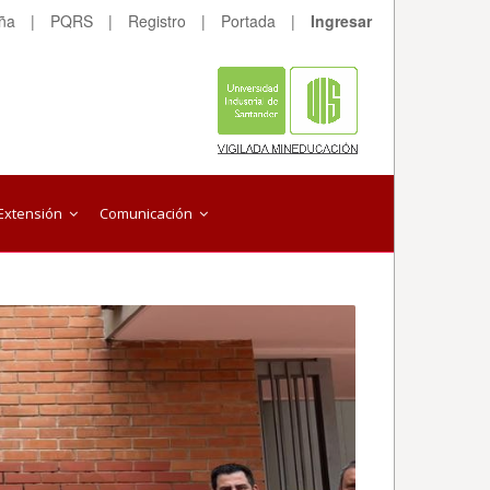
eña
|
PQRS
|
Registro
|
Portada
|
Ingresar
Extensión
Comunicación