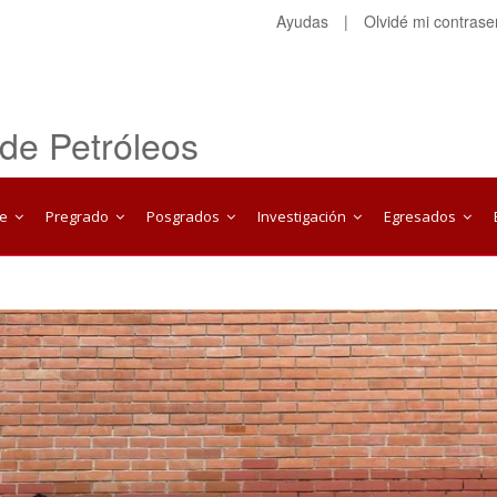
Ayudas
|
Olvidé mi contras
 de Petróleos
te
Pregrado
Posgrados
Investigación
Egresados