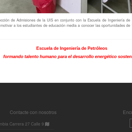
Contacte con nosotros
Enc
bia Carrera 27 Calle 9