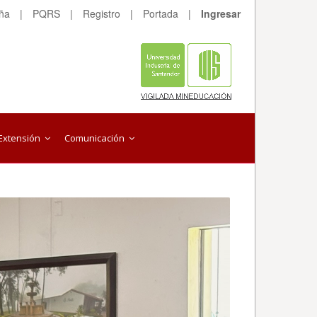
eña
|
PQRS
|
Registro
|
Portada
|
Ingresar
Extensión
Comunicación