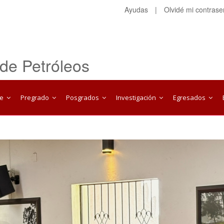
Ayudas
|
Olvidé mi contras
 de Petróleos
te
Pregrado
Posgrados
Investigación
Egresados