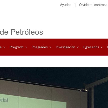
Ayudas
|
Olvidé mi contras
 de Petróleos
te
Pregrado
Posgrados
Investigación
Egresados