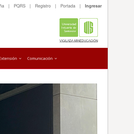
eña
|
PQRS
|
Registro
|
Portada
|
Ingresar
Extensión
Comunicación