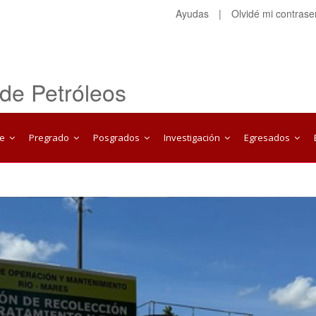
Ayudas
|
Olvidé mi contras
 de Petróleos
te
Pregrado
Posgrados
Investigación
Egresados