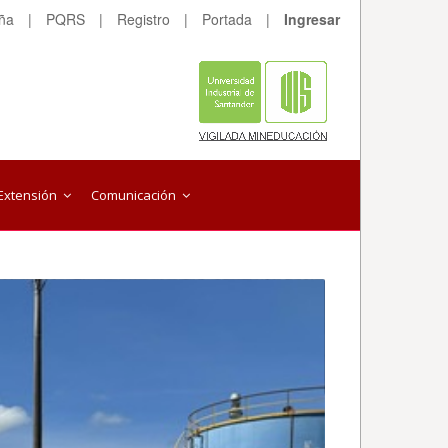
eña
|
PQRS
|
Registro
|
Portada
|
Ingresar
Extensión
Comunicación