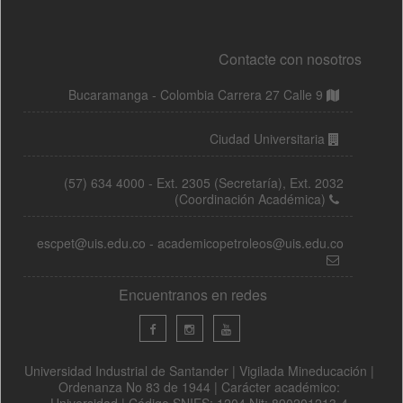
Contacte con nosotros
Bucaramanga - Colombia Carrera 27 Calle 9
Ciudad Universitaria
(57) 634 4000 - Ext. 2305 (Secretaría), Ext. 2032
(Coordinación Académica)
escpet@uis.edu.co - academicopetroleos@uis.edu.co
Encuentranos en redes
Universidad Industrial de Santander | Vigilada Mineducación |
Ordenanza No 83 de 1944 | Carácter académico:
Universidad | Código SNIES: 1204 Nit: 890201213-4