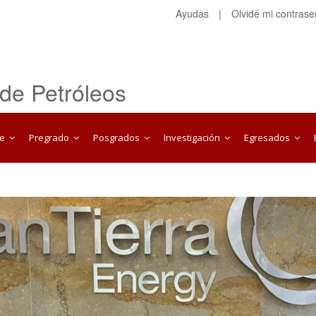
Ayudas
|
Olvidé mi contras
 de Petróleos
te
Pregrado
Posgrados
Investigación
Egresados