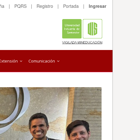
eña
|
PQRS
|
Registro
|
Portada
|
Ingresar
Extensión
Comunicación