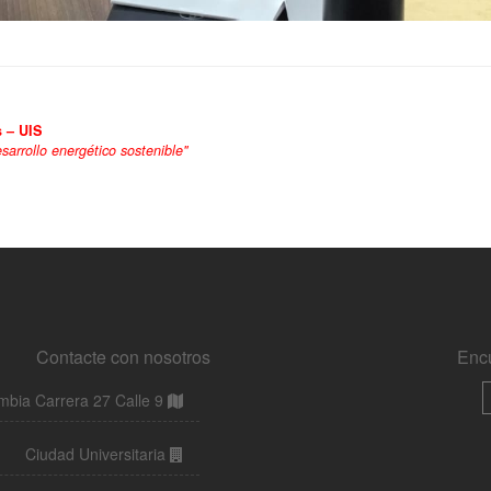
Contacte con nosotros
Enc
bia Carrera 27 Calle 9
Ciudad Universitaria