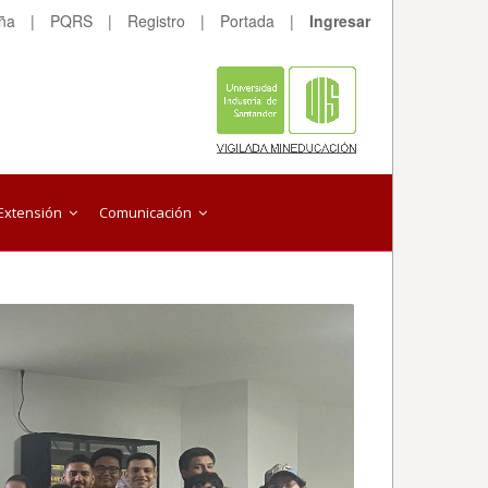
eña
|
PQRS
|
Registro
|
Portada
|
Ingresar
Extensión
Comunicación