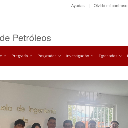
Ayudas
|
Olvidé mi contras
 de Petróleos
te
Pregrado
Posgrados
Investigación
Egresados