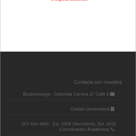
Contacte con nosotros
Bucaramanga - Colombia Carrera 27 Calle 9
Ciudad Universitaria
(57) 634 4000 - Ext. 2305 (Secretaría), Ext. 2032
(Coordinación Académica)