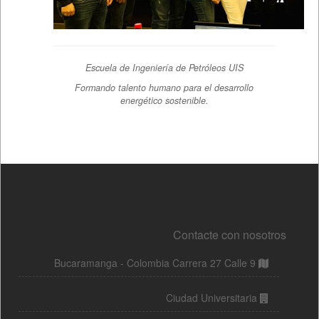
Contacte con nosotros
Bucaramanga - Colombia Carrera 27 Calle 9
Ciudad Universitaria