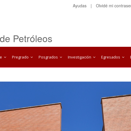
Ayudas
|
Olvidé mi contras
 de Petróleos
te
Pregrado
Posgrados
Investigación
Egresados