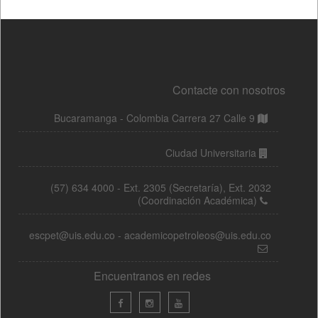
Contacte con nosotros
Bucaramanga - Colombia Carrera 27 Calle 9
Ciudad Universitaria
(57) 634 4000 - Ext. 2305 (Secretaría), Ext. 2032
(Coordinación Académica)
escpet@uis.edu.co - academicopetroleos@uis.edu.co
Encuentranos en redes