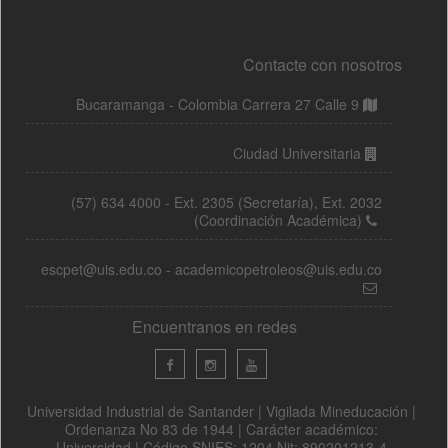
Contacte con nosotros
Bucaramanga - Colombia Carrera 27 Calle 9
Ciudad Universitaria
(57) 634 4000 - Ext. 2305 (Secretaría), Ext. 2032
(Coordinación Académica)
escpet@uis.edu.co - academicopetroleos@uis.edu.co
Encuentranos en redes
Universidad Industrial de Santander | Vigilada Mineducación |
Ordenanza No 83 de 1944 | Carácter académico:
Universidad | Código SNIES: 1204 Nit: 890201213-4