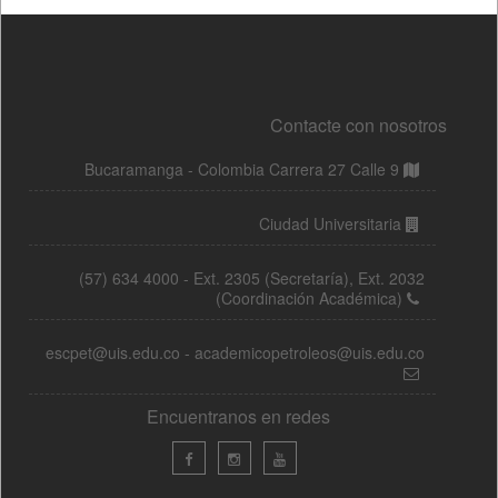
Contacte con nosotros
Bucaramanga - Colombia Carrera 27 Calle 9
Ciudad Universitaria
(57) 634 4000 - Ext. 2305 (Secretaría), Ext. 2032
(Coordinación Académica)
escpet@uis.edu.co - academicopetroleos@uis.edu.co
Encuentranos en redes