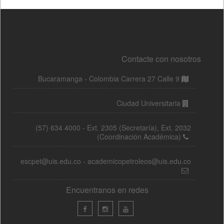
Contacte con nosotros
Bucaramanga - Colombia Carrera 27 Calle 9
Ciudad Universitaria
(57) 634 4000 - Ext. 2305 (Secretaría), Ext. 2032
(Coordinación Académica)
escpet@uis.edu.co - academicopetroleos@uis.edu.co
Encuentranos en redes