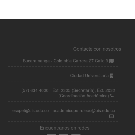
Contacte con nosotros
Bucaramanga - Colombia Carrera 27 Calle 9
Ciudad Universitaria
(57) 634 4000 - Ext. 2305 (Secretaría), Ext. 2032
(Coordinación Académica)
escpet@uis.edu.co - academicopetroleos@uis.edu.co
Encuentranos en redes