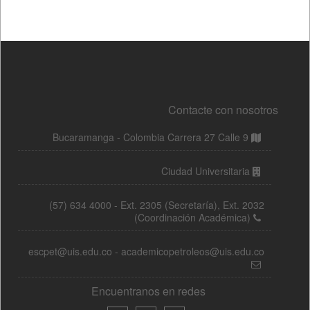
Contacte con nosotros
Bucaramanga - Colombia Carrera 27 Calle 9
Ciudad Universitaria
(57) 634 4000 - Ext. 2305 (Secretaría), Ext. 2032
(Coordinación Académica)
escpet@uis.edu.co - academicopetroleos@uis.edu.co
Encuentranos en redes