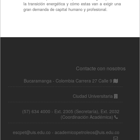
Contacte con nosotros
Bucaramanga - Colombia Carrera 27 Calle 9
Ciudad Universitaria
(57) 634 4000 - Ext. 2305 (Secretaría), Ext. 2032
(Coordinación Académica)
escpet@uis.edu.co - academicopetroleos@uis.edu.co