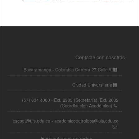
Contacte con nosotros
Bucaramanga - Colombia Carrera 27 Calle 9
Ciudad Universitaria
(57) 634 4000 - Ext. 2305 (Secretaría), Ext. 2032
(Coordinación Académica)
escpet@uis.edu.co - academicopetroleos@uis.edu.co
Encuentranos en redes