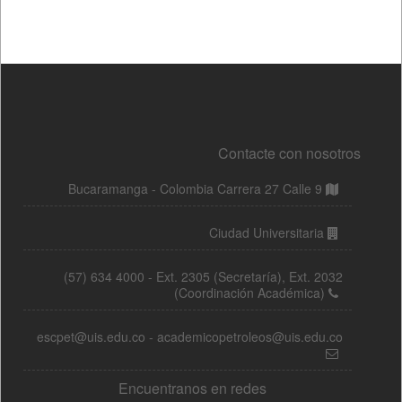
Contacte con nosotros
Bucaramanga - Colombia Carrera 27 Calle 9
Ciudad Universitaria
(57) 634 4000 - Ext. 2305 (Secretaría), Ext. 2032
(Coordinación Académica)
escpet@uis.edu.co - academicopetroleos@uis.edu.co
Encuentranos en redes