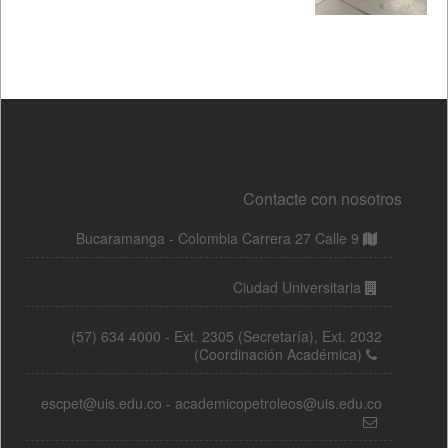
Contacte con nosotros
Bucaramanga - Colombia Carrera 27 Calle 9
Ciudad Universitaria
(57) 634 4000 - Ext. 2305 (Secretaría), Ext. 2032
(Coordinación Académica)
escpet@uis.edu.co - academicopetroleos@uis.edu.co