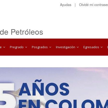
Ayudas
|
Olvidé mi contras
 de Petróleos
te
Pregrado
Posgrados
Investigación
Egresados