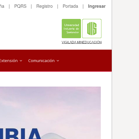
eña
|
PQRS
|
Registro
|
Portada
|
Ingresar
Extensión
Comunicación