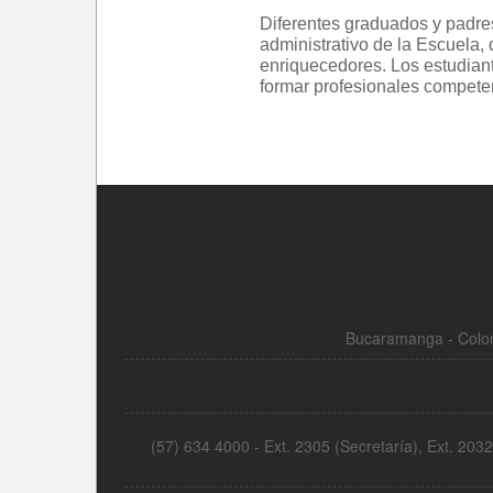
Bucaramanga - Colom
(57) 634 4000 - Ext. 2305 (Secretaría), Ext. 20