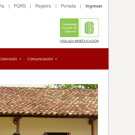
eña
|
PQRS
|
Registro
|
Portada
|
Ingresar
Extensión
Comunicación