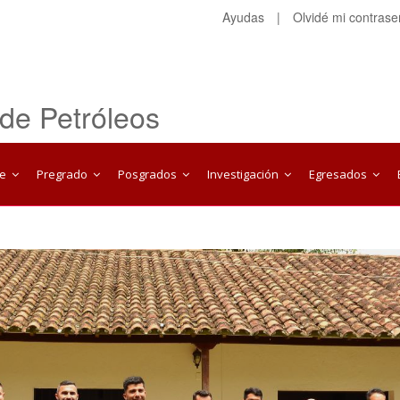
Ayudas
|
Olvidé mi contras
 de Petróleos
te
Pregrado
Posgrados
Investigación
Egresados