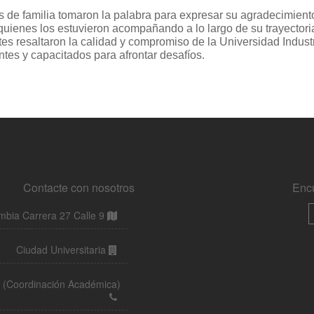
Contacte con nosotros
Enc
bia Carrera 27 Calle 9
Ciudad Universitaria
32 (Coordinación Académica)