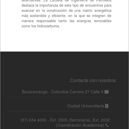
Contacte con nosotros
Bucaramanga - Colombia Carrera 27 Calle 9
Ciudad Universitaria
(57) 634 4000 - Ext. 2305 (Secretaría), Ext. 2032
(Coordinación Académica)