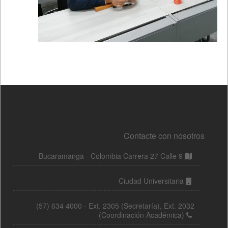
Contacte con nosotros
Bucaramanga - Colombia Carrera 27 Calle 9
Ciudad Universitaria
(57) 634 4000 - Ext. 2305 (Secretaría), Ext. 2032
(Coordinación Académica)