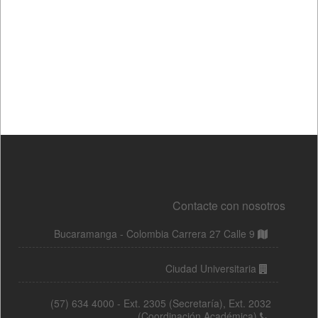
Contacte con nosotros
Bucaramanga - Colombia Carrera 27 Calle 9
Ciudad Universitaria
(57) 634 4000 - Ext. 2305 (Secretaría), Ext. 2032
(Coordinación Académica)